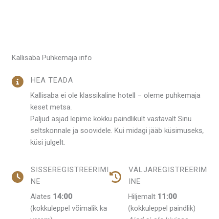
Kallisaba Puhkemaja info
HEA TEADA
Kallisaba ei ole klassikaline hotell – oleme puhkemaja
keset metsa.
Paljud asjad lepime kokku paindlikult vastavalt Sinu
seltskonnale ja soovidele. Kui midagi jääb küsimuseks,
küsi julgelt.
SISSEREGISTREERIMI
VÄLJAREGISTREERIM
NE
INE
Alates
14:00
Hiljemalt
11:00
(kokkuleppel võimalik ka
(kokkuleppel paindlik)