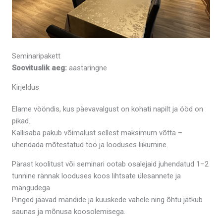
Seminaripakett
Soovituslik aeg:
aastaringne
Kirjeldus
Elame vööndis, kus päevavalgust on kohati napilt ja ööd on
pikad.
Kallisaba pakub võimalust sellest maksimum võtta –
ühendada mõtestatud töö ja looduses liikumine.
Pärast koolitust või seminari ootab osalejaid juhendatud 1–2
tunnine rännak looduses koos lihtsate ülesannete ja
mängudega.
Pinged jäävad mändide ja kuuskede vahele ning õhtu jätkub
saunas ja mõnusa koosolemisega.