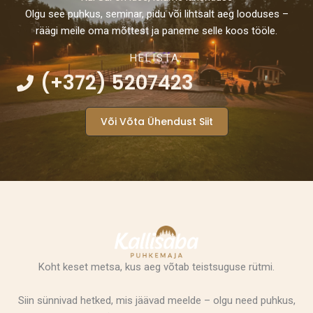
Olgu see puhkus, seminar, pidu või lihtsalt aeg looduses –
räägi meile oma mõttest ja paneme selle koos tööle.
HELISTA:
(+372) 5207423
Või Võta Ühendust Siit
Koht keset metsa, kus aeg võtab teistsuguse rütmi.
Siin sünnivad hetked, mis jäävad meelde – olgu need puhkus,