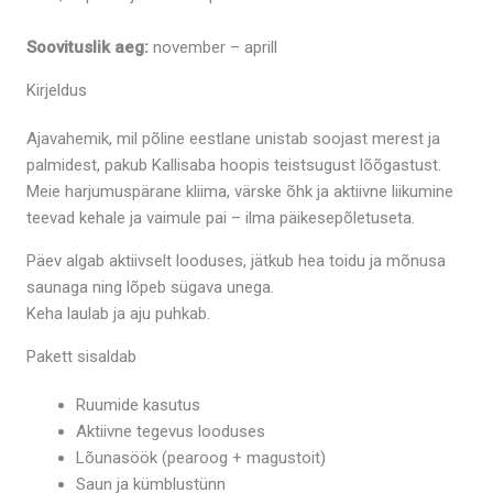
Soovituslik aeg:
november – aprill
Kirjeldus
Ajavahemik, mil põline eestlane unistab soojast merest ja
palmidest, pakub Kallisaba hoopis teistsugust lõõgastust.
Meie harjumuspärane kliima, värske õhk ja aktiivne liikumine
teevad kehale ja vaimule pai – ilma päikesepõletuseta.
Päev algab aktiivselt looduses, jätkub hea toidu ja mõnusa
saunaga ning lõpeb sügava unega.
Keha laulab ja aju puhkab.
Pakett sisaldab
Ruumide kasutus
Aktiivne tegevus looduses
Lõunasöök (pearoog + magustoit)
Saun ja kümblustünn