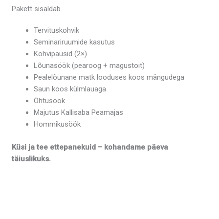
Pakett sisaldab
Tervituskohvik
Seminariruumide kasutus
Kohvipausid (2×)
Lõunasöök (pearoog + magustoit)
Pealelõunane matk looduses koos mängudega
Saun koos külmlauaga
Õhtusöök
Majutus Kallisaba Peamajas
Hommikusöök
Küsi ja tee ettepanekuid – kohandame päeva
täiuslikuks.