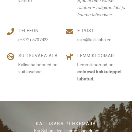
varem)
Ajad ei ole kivisse
raiutud – räägime läbi ja
leiame lahenduse.
TELEFON:
E-POST:
(+372) 5207423
siim@kallisaba.ee
SUITSUVABA ALA
LEMMIKLOOMAD
Kallisaba hooned on
Lemmikloomad on
suitsuvabad.
eelneval kokkuleppel
lubatud
.
KALLISABA PUHKEMAJA
Kui Sul on idee, leiame lahenduse