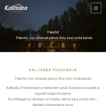
Skip
to
content
Paketid
Paketid, mis võtavad päeva Sinu eest enda kanda
KALLISABA PUHKEMAJA
Paketid, mis võtavad päeva Sinu eest enda kanda
Kallisaba Puhkemaja korraldustiim aitab Sul päeva sisukalt ja
sujuvalt kulgema panna.
Kui kellaajad ja rahvaarv on teada, oleme juba poolel teel –
ülejäänu kohandame koos.