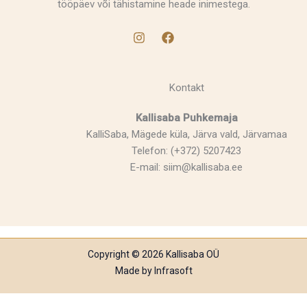
tööpäev või tähistamine heade inimestega.
Kontakt
Kallisaba Puhkemaja
KalliSaba, Mägede küla, Järva vald, Järvamaa
Telefon: (+372) 5207423
E-mail: siim@kallisaba.ee
Copyright © 2026 Kallisaba OÜ
Made by
Infrasoft