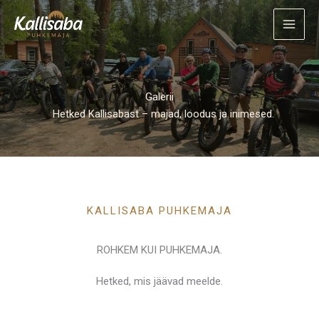
Skip
to
content
Galerii
Hetked Kallisabast – majad, loodus ja inimesed.
KALLISABA PUHKEMAJA
ROHKEM KUI PUHKEMAJA.
Hetked, mis jäävad meelde.