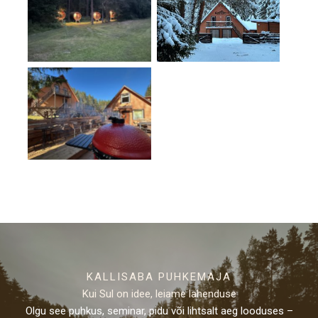
No Caption
No Caption
No Caption
KALLISABA PUHKEMAJA
Kui Sul on idee, leiame lahenduse
Olgu see puhkus, seminar, pidu või lihtsalt aeg looduses –