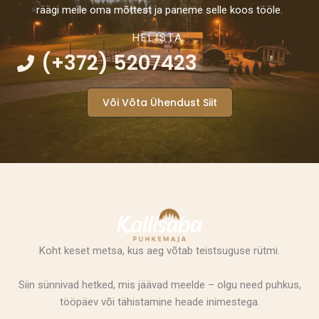
räägi meile oma mõttest ja paneme selle koos tööle.
HELISTA:
(+372) 5207423
Või Võta Ühendust Siit
Koht keset metsa, kus aeg võtab teistsuguse rütmi.
Siin sünnivad hetked, mis jäävad meelde – olgu need puhkus,
tööpäev või tähistamine heade inimestega.